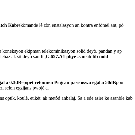
tch Kab
rekòmande lè zòn enstalasyon an kontra enfòmèl ant, pò
e koneksyon ekipman telekominikasyon solid deyò, pandan y ap
az ak sit deyò san fil,
G.657.A1 pliye -sansib fib mòd
al a 0.3dB
epi
pèt retounen Pi gran pase oswa egal a 50dB
pou
i selon egzijans pwojè a.
 optik, koulè, etikèt, ak metòd anbalaj. Sa a ede asire ke asanble kab