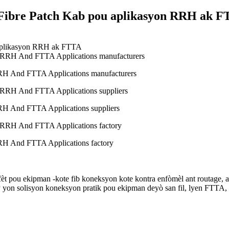
ibre Patch Kab pou aplikasyon RRH ak F
H And FTTA Applications manufacturers
 And FTTA Applications suppliers
H And FTTA Applications factory
ou ekipman -kote fib koneksyon kote kontra enfòmèl ant routage, 
yon solisyon koneksyon pratik pou ekipman deyò san fil, lyen FTTA, a