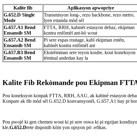
Kalite fib
Aplikasyon apwopriye
G.652.D Single
Transmisyon long-, rezo backbone, rezo metro,
Mode
lyen estanda mòd sèl
G.657.A1 Bend
FTTA, RRH, kabinèt estasyon debaz, ekipman
Ensansib SM
kontra enfòmèl ant-bò wout
G.657.A2 Bend
Pi sere espas routage, kabl ekipman entèn,
Ensansib SM
kabinèt kontra enfòmèl ant
G.657.B3 Bend
Ekstrèmman sere reyon koube, kout koneksyon
Ensansib SM
tèminal andedan kay la
Kalite Fib Rekòmande pou Ekipman FTTA
Pou koneksyon konpak FTTA, RRH, AAU, ak kabinè estasyon deb
Konpare ak fib mòd sèl G.652.D konvansyonèl, G.657.A1 bay pi bon k
Pou pwojè ki gen chemen wout ki pi sere oswa ki pi egzijan kondisyo
kle,
G.652.D
rete disponib kòm yon opsyon pri -efikas.