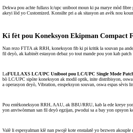
Dekwa pou achte fullaxs lc/upc uniboot moun ki pa marye mòd fibre p
akeyi lòd yo Customized. Konsilte pri a ak sitasyon an avèk nou koun
Ki fèt pou Koneksyon Ekipman Compact
Nan rezo FTTA ak RRH, koneksyon fib ki pi kritik la souvan pa and
fil deyò, ak kabinèt estasyon debaz yo tout mande pou yon kab patch
La
FULLAXS LC/UPC Uniboot pou LC/UPC Single Mode Patc
bò LC/UPC sipòte koneksyon ak modil optik, inite distribisyon, oswa
a operasyon deyò, Vibration, enspeksyon souvan, oswa espas sèvis li
Pou entèkoneksyon RRH, AAU, ak BBU/RRU, kab la ede kreye yon chem
yon anviwònman san fil deyò egzijan, pwodui sa a bay yon opsyon 
Valè li espesyalman klè nan pwojè kote enstalatè yo bezwen akouple ra