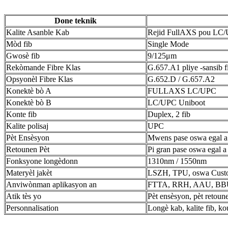
Done teknik
Kalite Asanble Kab
Rejid FullAXS pou LC/U
Mòd fib
Single Mode
Gwosè fib
9/125μm
Rekòmande Fibre Klas
G.657.A1 pliye -sansib f
Opsyonèl Fibre Klas
G.652.D / G.657.A2
Konektè bò A
FULLAXS LC/UPC
Konektè bò B
LC/UPC Uniboot
Konte fib
Duplex, 2 fib
Kalite polisaj
UPC
Pèt Ensèsyon
Mwens pase oswa egal a 
Retounen Pèt
Pi gran pase oswa egal
Fonksyone longèdonn
1310nm / 1550nm
Materyèl jakèt
LSZH, TPU, oswa Custo
Anviwònman aplikasyon an
FTTA, RRH, AAU, BBU/R
Atik tès yo
Pèt ensèsyon, pèt retoune
Personnalisation
Longè kab, kalite fib, ko