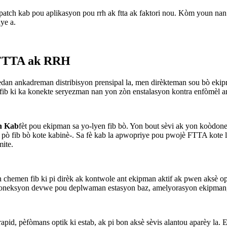
atch kab pou aplikasyon pou rrh ak ftta ak faktori nou. Kòm youn nan
ye a.
 FTTA ak RRH
edan ankadreman distribisyon prensipal la, men dirèkteman sou bò e
 fib ki ka konekte seryezman nan yon zòn enstalasyon kontra enfòmèl a
h Kab
fèt pou ekipman sa yo-lyen fib bò. Yon bout sèvi ak yon koòdo
 pò fib bò kote kabinè-. Sa fè kab la apwopriye pou pwojè FTTA kote 
mite.
en fib ki pi dirèk ak kontwole ant ekipman aktif ak pwen aksè optik
koneksyon devwe pou deplwaman estasyon baz, amelyorasyon ekipman, 
pid, pèfòmans optik ki estab, ak pi bon aksè sèvis alantou aparèy la. E