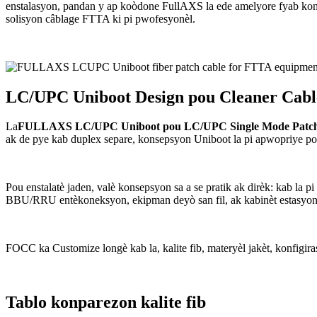
enstalasyon, pandan y ap koòdone FullAXS la ede amelyore fyab kon
solisyon câblage FTTA ki pi pwofesyonèl.
LC/UPC Uniboot Design pou Cleaner Cabl
La
FULLAXS LC/UPC Uniboot pou LC/UPC Single Mode Patc
ak de pye kab duplex separe, konsepsyon Uniboot la pi apwopriye pou
Pou enstalatè jaden, valè konsepsyon sa a se pratik ak dirèk: kab la
BBU/RRU entèkoneksyon, ekipman deyò san fil, ak kabinèt estasyon de
FOCC ka Customize longè kab la, kalite fib, materyèl jakèt, konfigira
Tablo konparezon kalite fib