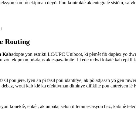
eksyon sou bò ekipman deyò. Pou kontraktè ak entegratè sistèm, sa vl
e Routing
h Kab
adopte yon estrikti LC/UPC Uniboot, ki pèmèt fib duplex yo dw
 zòn ekipman pò-dans ak espas-limite. Li ede redwi lokatè kab epi li k
 pi fasil pou jere, lyen an pi fasil pou idantifye, ak pò adjasan yo g
baz, wout kab klè ka efektivman diminye difikilte pou antretyen lè l
syon konektè, etikèt, ak anbalaj selon diferan estasyon baz, kabinè te