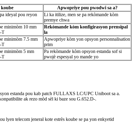
 koube
Apwopriye pou pwodwi sa a?
pa ideyal pou reyon
Li ka itilize, men se pa rekòmande kòm
premye chwa
oube minimòm 10 mm
Rekòmande kòm konfigirasyon prensipal
-T
la
ube minimòm 7.5 mm
Apwopriye kòm yon opsyon personnalisation
-T
prim
ube minimòm 5 mm
Pa rekòmande kòm opsyon estanda sof si
-T
pwojè espesyal yo mande yo
asyon estanda pou kab patch FULLAXS LC/UPC Uniboot sa a.
npatibilite ak rezo mòd sèl ki baze sou G.652.D-.
u lyen telecom jeneral kote estrès koube se pa yon enkyetid