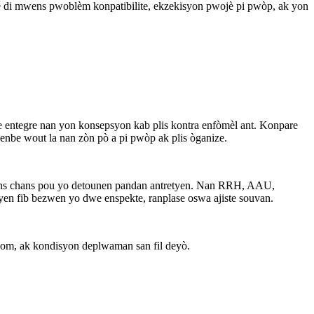
e di mwens pwoblèm konpatibilite, ekzekisyon pwojè pi pwòp, ak yon
e entegre nan yon konsepsyon kab plis kontra enfòmèl ant. Konpare
enbe wout la nan zòn pò a pi pwòp ak plis òganize.
en mwens chans pou yo detounen pandan antretyen. Nan RRH, AAU,
yen fib bezwen yo dwe enspekte, ranplase oswa ajiste souvan.
lecom, ak kondisyon deplwaman san fil deyò.