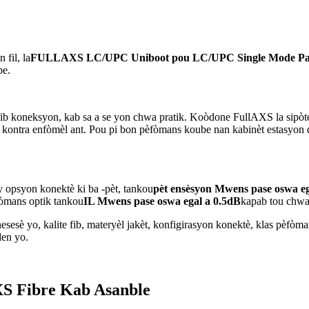
il, la
FULLAXS LC/UPC Uniboot pou LC/UPC Single Mode Pa
be.
b koneksyon, kab sa a se yon chwa pratik. Koòdone FullAXS la sipòt
tra enfòmèl ant. Pou pi bon pèfòmans koube nan kabinèt estasyon deb
 opsyon konektè ki ba -pèt, tankou
pèt ensèsyon Mwens pase oswa eg
òmans optik tankou
IL Mwens pase oswa egal a 0.5dB
kapab tou chwaz
sè yo, kalite fib, materyèl jakèt, konfigirasyon konektè, klas pèfòmans
den yo.
 Fibre Kab Asanble