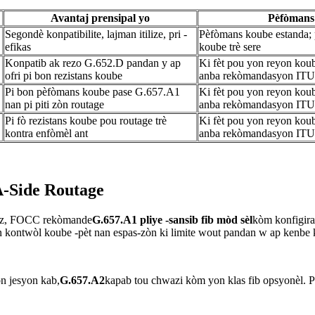
Avantaj prensipal yo
Pèfòmans
Segondè konpatibilite, lajman itilize, pri -
Pèfòmans koube estanda; 
efikas
koube trè sere
Konpatib ak rezo G.652.D pandan y ap
Ki fèt pou yon reyon k
ofri pi bon rezistans koube
anba rekòmandasyon ITU
Pi bon pèfòmans koube pase G.657.A1
Ki fèt pou yon reyon ko
nan pi piti zòn routage
anba rekòmandasyon ITU
Pi fò rezistans koube pou routage trè
Ki fèt pou yon reyon ko
kontra enfòmèl ant
anba rekòmandasyon ITU
-Side Routage
az, FOCC rekòmande
G.657.A1 pliye -sansib fib mòd sèl
kòm konfigir
ontwòl koube -pèt nan espas-zòn ki limite wout pandan w ap kenbe ko
n jesyon kab,
G.657.A2
kapab tou chwazi kòm yon klas fib opsyonèl. Po