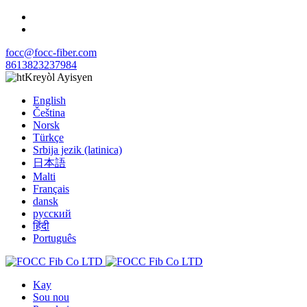
focc@focc-fiber.com
8613823237984
Kreyòl Ayisyen
English
Čeština
Norsk
Türkçe
Srbija jezik (latinica)
日本語
Malti
Français
dansk
русский
हिंदी
Português
Kay
Sou nou