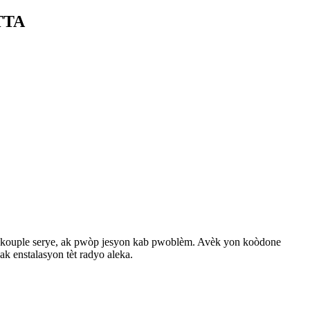
TTA
akouple serye, ak pwòp jesyon kab pwoblèm. Avèk yon koòdone
k enstalasyon tèt radyo aleka.