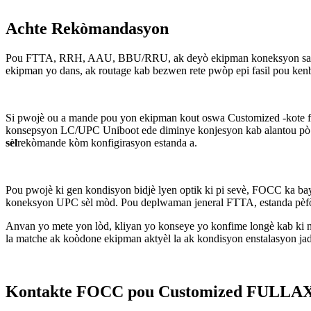
Achte Rekòmandasyon
Pou FTTA, RRH, AAU, BBU/RRU, ak deyò ekipman koneksyon san f
ekipman yo dans, ak routage kab bezwen rete pwòp epi fasil pou ken
Si pwojè ou a mande pou yon ekipman kout oswa Customized -kote fi
konsepsyon LC/UPC Uniboot ede diminye konjesyon kab alantou pò kon
sèl
rekòmande kòm konfigirasyon estanda a.
Pou pwojè ki gen kondisyon bidjè lyen optik ki pi sevè, FOCC ka bay
koneksyon UPC sèl mòd. Pou deplwaman jeneral FTTA, estanda pèf
Anvan yo mete yon lòd, kliyan yo konseye yo konfime longè kab ki nese
la matche ak koòdone ekipman aktyèl la ak kondisyon enstalasyon ja
Kontakte FOCC pou Customized FULLAXS