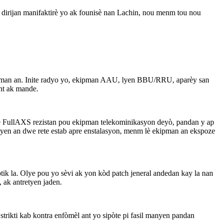
 dirijan manifaktirè yo ak founisè nan Lachin, nou menm tou nou
kipman an. Inite radyo yo, ekipman AAU, lyen BBU/RRU, aparèy san
nt ak mande.
ne FullAXS rezistan pou ekipman telekominikasyon deyò, pandan y ap
lyen an dwe rete estab apre enstalasyon, menm lè ekipman an ekspoze
 la. Olye pou yo sèvi ak yon kòd patch jeneral andedan kay la nan
ak antretyen jaden.
strikti kab kontra enfòmèl ant yo sipòte pi fasil manyen pandan