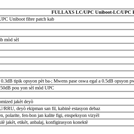
FULLAXS LC/UPC Uniboot-LC/UPC P
PC Uniboot fibre patch kab
ib mòd sèl
0.3dB tipik opsyon pèt ba-; Mwens pase oswa egal a 0.5dB opsyon p
 a 50dB pou yon sèl mòd UPC
mized jakèt deyò
RU, deyò ekipman san fil, kabinè estasyon debaz
n, polarite, fen-bon jan kalite figi, enspeksyon vizyèl
ulè jakèt, etikèt, anbalaj, konfigirasyon konektè