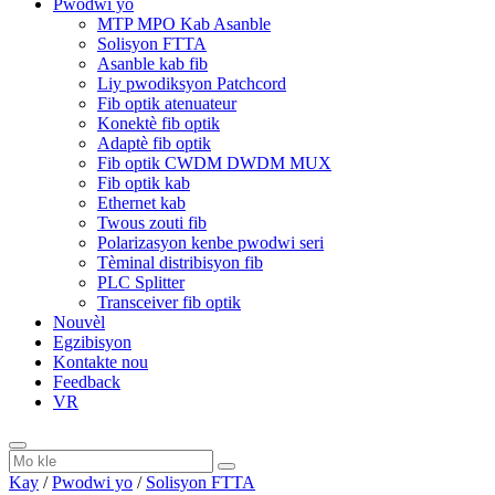
Pwodwi yo
MTP MPO Kab Asanble
Solisyon FTTA
Asanble kab fib
Liy pwodiksyon Patchcord
Fib optik atenuateur
Konektè fib optik
Adaptè fib optik
Fib optik CWDM DWDM MUX
Fib optik kab
Ethernet kab
Twous zouti fib
Polarizasyon kenbe pwodwi seri
Tèminal distribisyon fib
PLC Splitter
Transceiver fib optik
Nouvèl
Egzibisyon
Kontakte nou
Feedback
VR
Kay
/
Pwodwi yo
/
Solisyon FTTA